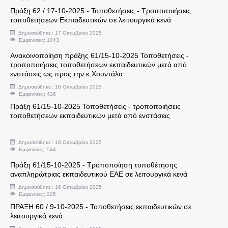
Πράξη 62 / 17-10-2025 - Τοποθετήσεις - Τροποποιήσεις
τοποθετήσεων Εκπαιδευτικών σε λειτουργικά κενά
Αναπληρωτές - Ωρομίσθιοι
Δημοσιεύθηκε : 17 Οκτωβρίου 2025
Εμφανίσεις: 1043
Φροντιστήρια και Κέντρα Ξένων Γλωσσών
Ανακοινοποίηση πράξης 61/15-10-2025 Τοποθετήσεις -
τροποποιήσεις τοποθετήσεων εκπαιδευτικών μετά από
Μεταθέσεις - Αποσπάσεις - Μετατάξεις
ενστάσεις ως προς την κ.Χουντάλα
Δημοσιεύθηκε : 16 Οκτωβρίου 2025
Εμφανίσεις: 426
Πανελλήνιες Εξετάσεις
Πράξη 61/15-10-2025 Τοποθετήσεις - τροποποιήσεις
τοποθετήσεων εκπαιδευτικών μετά από ενστάσεις
Προκηρύξεις
Δημοσιεύθηκε : 16 Οκτωβρίου 2025
Υποδείγματα Αιτήσεων
Εμφανίσεις: 544
Πράξη 61/15-10-2025 - Τροποποίηση τοποθέτησης
αναπληρώτριας εκπαιδευτικού ΕΑΕ σε λειτουργικά κενά
Δικαιολογτικά για Άδεια Άσκησης Ιδιωτικού Έργ
Δημοσιεύθηκε : 16 Οκτωβρίου 2025
Εμφανίσεις: 205
Διαύγεια Δ.Δ.Ε. Δ' Αθήνας
ΠΡΑΞΗ 60 / 9-10-2025 - Τοποθετήσεις εκπαιδευτικών σε
λειτουργικά κενά
ΑΣΕΠ-Διορισμοί