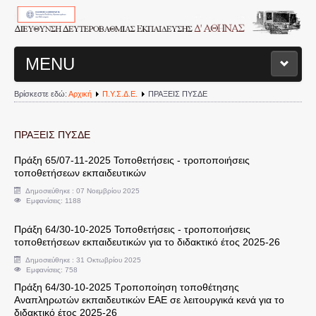
MENU
Βρίσκεστε εδώ:
Αρχική
Π.Υ.Σ.Δ.Ε.
ΠΡΑΞΕΙΣ ΠΥΣΔΕ
ΑΡΧΙΚΗ ΣΕΛΙΔΑ
ΔΙΟΙΚΗΤΙΚΗ ΔΟΜΗ Δ/ΝΣΗΣ
ΠΡΑΞΕΙΣ ΠΥΣΔΕ
Πράξη 65/07-11-2025 Τοποθετήσεις - τροποποιήσεις
Διευθυντής
τοποθετήσεων εκπαιδευτικών
Δημοσιεύθηκε : 07 Νοεμβρίου 2025
Εμφανίσεις: 1188
Τμήματα Διεύθυνσης
Πράξη 64/30-10-2025 Τοποθετήσεις - τροποποιήσεις
Σχολεία
τοποθετήσεων εκπαιδευτικών για το διδακτικό έτος 2025-26
Δημοσιεύθηκε : 31 Οκτωβρίου 2025
Εμφανίσεις: 758
Διοικητικά Θέματα
Πράξη 64/30-10-2025 Τροποποίηση τοποθέτησης
Αναπληρωτών εκπαιδευτικών ΕΑΕ σε λειτουργικά κενά για το
Υπηρεσιακές Μεταβολές
διδακτικό έτος 2025-26