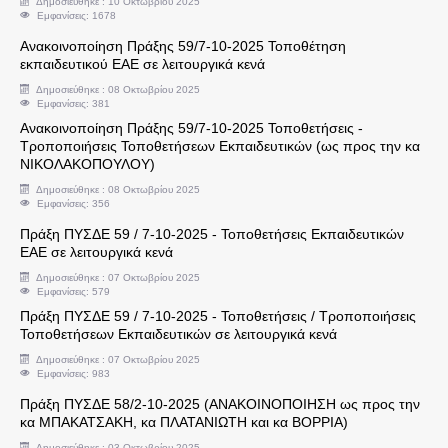
Δημοσιεύθηκε : 10 Οκτωβρίου 2025
Εμφανίσεις: 1678
Ανακοινοποίηση Πράξης 59/7-10-2025 Τοποθέτηση
Συνδικαλιστικά Θέματα
εκπαιδευτικού ΕΑΕ σε λειτουργικά κενά
Δημοσιεύθηκε : 08 Οκτωβρίου 2025
Ενημερώσεις Διευθυντή Εκπαίδευσης
Εμφανίσεις: 381
Ανακοινοποίηση Πράξης 59/7-10-2025 Τοποθετήσεις -
Τροποποιήσεις Τοποθετήσεων Εκπαιδευτικών (ως προς την κα
Αντιστοιχίες Τίτλων Σπουδών Ξένων Σχολείων 
ΝΙΚΟΛΑΚΟΠΟΥΛΟΥ)
Δημοσιεύθηκε : 08 Οκτωβρίου 2025
Οικονομικά θέματα
Εμφανίσεις: 356
Πράξη ΠΥΣΔΕ 59 / 7-10-2025 - Τοποθετήσεις Εκπαιδευτικών
Υπερωρίες Εκπαιδευτικών
ΕΑΕ σε λειτουργικά κενά
Δημοσιεύθηκε : 07 Οκτωβρίου 2025
Εμφανίσεις: 579
Υποβολή υπεύθυνων δηλώσεων ν. 1256/1982 γι
Πράξη ΠΥΣΔΕ 59 / 7-10-2025 - Τοποθετήσεις / Τροποποιήσεις
Τοποθετήσεων Εκπαιδευτικών σε λειτουργικά κενά
Υπερωρίες για αποσπάσεις σε πολιτικά κόμματα
Δημοσιεύθηκε : 07 Οκτωβρίου 2025
Εμφανίσεις: 983
Στοιχεία Εκτέλεσης Προϋπολογισμού
Πράξη ΠΥΣΔΕ 58/2-10-2025 (ΑΝΑΚΟΙΝΟΠΟΙΗΣΗ ως προς την
κα ΜΠΑΚΑΤΣΑΚΗ, κα ΠΛΑΤΑΝΙΩΤΗ και κα ΒΟΡΡΙΑ)
Δικαιολογητικά Χορήγησης Επιδομάτων
Δημοσιεύθηκε : 03 Οκτωβρίου 2025