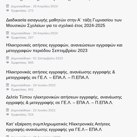
Δημοσιεύθηκε : 26 Απριλίου 2024
Εμφανίσεις: 272
Υπεύθυνοι Εργαστηρίων
Διαδικασία εισαγωγής μαθητών στην Α΄ τάξη Γυμνασίου των
Μουσικών Σχολείων για το σχολικό έτος 2024-2025
Άδειες
Δημοσιεύθηκε : 26 Απριλίου 2024
Εμφανίσεις: 267
Συντάξεις
Ηλεκτρονικές αιτήσεις εγγραφών, ανανεώσεων εγγραφών και
μετεγγραφών περιόδου Σεπτεμβρίου 2023
Αξιολόγηση - Πειθαρχικά
Δημοσιεύθηκε : 01 Σεπτεμβρίου 2023
Εμφανίσεις: 865
Ηλεκτρονικές αιτήσεις εγγραφής, ανανέωσης εγγραφής &
Κρατικό Πιστοποιητικό Γλωσομάθειας
μετεγγραφής σε ΓΕ.Λ. – ΕΠΑ.Λ. – Π.ΕΠΑ.Λ.
Δημοσιεύθηκε : 24 Ιουνίου 2022
Απόδοση Β' Ειδικότητας
Εμφανίσεις: 661
Δελτίο Τύπου ηλεκτρονικών αιτήσεων εγγραφής, ανανέωσης
εγγραφής & μετεγγραφής σε ΓΕ.Λ. – ΕΠΑ.Λ. – Π.ΕΠΑ.Λ.
Κρατικό Πιστοποιητικό Πληροφορικής
Δημοσιεύθηκε : 22 Ιουνίου 2021
Εμφανίσεις: 524
Πρότυπα Σχολεία
Κατ’ εξαίρεση συμπληρωματικές Ηλεκτρονικές Αιτήσεις
εγγραφής-ανανέωσης εγγραφής για ΓΕ.Λ – ΕΠΑ.Λ
Πολιτογράφηση