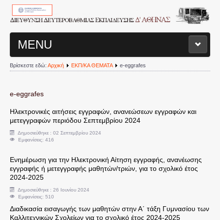
MENU
Βρίσκεστε εδώ:
Αρχική
ΕΚΠ/ΚΑ ΘΕΜΑΤΑ
e-eggrafes
ΑΡΧΙΚΗ ΣΕΛΙΔΑ
ΔΙΟΙΚΗΤΙΚΗ ΔΟΜΗ Δ/ΝΣΗΣ
e-eggrafes
Ηλεκτρονικές αιτήσεις εγγραφών, ανανεώσεων εγγραφών και
Διευθυντής
μετεγγραφών περιόδου Σεπτεμβρίου 2024
Δημοσιεύθηκε : 02 Σεπτεμβρίου 2024
Εμφανίσεις: 416
Τμήματα Διεύθυνσης
Ενημέρωση για την Ηλεκτρονική Αίτηση εγγραφής, ανανέωσης
Σχολεία
εγγραφής ή μετεγγραφής μαθητών/τριών, για το σχολικό έτος
2024-2025
Δημοσιεύθηκε : 26 Ιουνίου 2024
Διοικητικά Θέματα
Εμφανίσεις: 510
Διαδικασία εισαγωγής των μαθητών στην Α΄ τάξη Γυμνασίου των
Υπηρεσιακές Μεταβολές
Καλλιτεχνικών Σχολείων για το σχολικό έτος 2024-2025