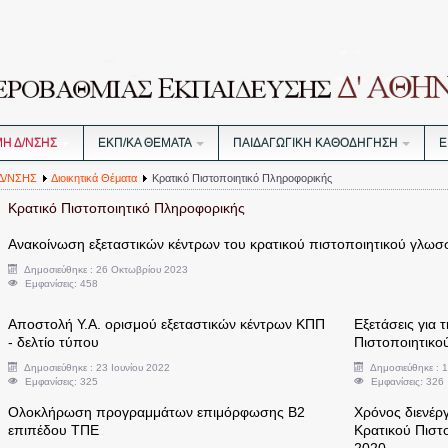
ΜΗ Δ/ΝΣΗΣ
ΕΚΠ/ΚΑ ΘΕΜΑΤΑ
ΠΑΙΔΑΓΩΓΙΚΗ ΚΑΘΟΔΗΓΗΣΗ
Ε
Δ/ΝΣΗΣ
Διοικητικά Θέματα
Κρατικό Πιστοποιητικό Πληροφορικής
Κρατικό Πιστοποιητικό Πληροφορικής
Ανακοίνωση εξεταστικών κέντρων του κρατικού πιστοποιητικού γλωσ
Δημοσιεύθηκε : 26 Οκτωβρίου 2023
Εμφανίσεις: 458
Αποστολή Υ.Α. ορισμού εξεταστικών κέντρων ΚΠΠ
Εξετάσεις για 
- δελτίο τύπου
Πιστοποιητικο
Δημοσιεύθηκε : 23 Ιουνίου 2022
Δημοσιεύθηκε : 
Εμφανίσεις: 325
Εμφανίσεις: 326
Ολοκλήρωση προγραμμάτων επιμόρφωσης Β2
Χρόνος διενέρ
επιπέδου ΤΠΕ
Κρατικού Πιστ