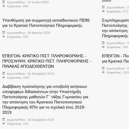
2020
Δημοσιεύθηκε : 16 Ιουνίου 2020
Εμφανίσεις: 668
Δημοσιεύθηκε : 
Εμφανίσεις: 472
Υπενθύμιση για συμμετοχή εκπαιδευτικών ΠΕ86
Συμπληρωματικ
για το Κρατικό Πιστοποιητικό Πληροφορικής
Πιστοποίησης 
την απόκτηση 
Δημοσιεύθηκε : 09 Μαρτίου 2020
Πληροφορικής 
Εμφανίσεις: 525
Δημοσιεύθηκε : 
Εμφανίσεις: 790
ΕΠΕΙΓΟΝ- ΚΡΑΤΙΚΟ ΠΙΣΤ. ΠΛΗΡΟΦΟΡΙΚΗΣ -
ΕΠΕΙΓΟΝ - Πίν
ΠΡΟΣΛΗΨΗ, ΚΡΑΤΙΚΟ ΠΙΣΤ. ΠΛΗΡΟΦΟΡΙΚΗΣ -
για Κρατικό Π
ΠΙΝΑΚΑΣ ΑΠΟΔΕΧΘΕΝΤΩΝ
Δημοσιεύθηκε : 
Εμφανίσεις: 131
Δημοσιεύθηκε : 31 Δεκεμβρίου 2018
Εμφανίσεις: 1197
Διαβίβαση πρόσκλησης για υποβολή αιτήσεων
υποψηφίων διδασκόντων στην Υποστήριξη
Πιστοποίησης μαθητών Γ΄ τάξης Γυμνασίου για
την απόκτηση του Κρατικού Πιστοποιητικού
Πληροφορικής ΚΠπ για το σχολικό έτος 2018-
2019
Δημοσιεύθηκε : 14 Δεκεμβρίου 2018
Εμφανίσεις: 733