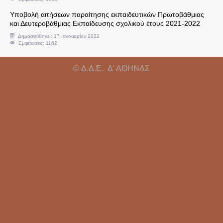
Υποβολή αιτήσεων παραίτησης εκπαιδευτικών Πρωτοβάθμιας
Υπεύθυνοι Εργαστηρίων
και Δευτεροβάθμιας Εκπαίδευσης σχολικού έτους 2021-2022
Δημοσιεύθηκε : 17 Ιανουαρίου 2022
Εμφανίσεις: 1162
Άδειες
© Δ.Δ.Ε. Δ' ΑΘΗΝΑΣ
Συντάξεις
Αξιολόγηση - Πειθαρχικά
Κρατικό Πιστοποιητικό Γλωσομάθειας
Απόδοση Β' Ειδικότητας
Κρατικό Πιστοποιητικό Πληροφορικής
Πρότυπα Σχολεία
Πολιτογράφηση