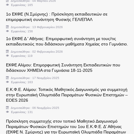
Δημοσιεύθηκε : 04 Μαρτίου 2026
Εμφανίσεις: 165
Υπεύθυνοι Εργαστηρίων
1ο ΕΚΦΕ (Ν.Σμύρνης) : Πρόσκληση εκπαιδευτικών σε
επιμορφωτική συνάντηση Φυσικής ΓΕΛ/ΕΠΑΛ
Άδειες
Δημοσιεύθηκε : 13 Φεβρουαρίου 2026
Εμφανίσεις: 156
1ο ΕΚΦΕ Δ ' Αθήνας: Επιμορφωτική συνάντηση με τους/τις
Συντάξεις
εκπαιδευτικούς που διδάσκουν μαθήματα Χημείας στο Γυμνάσιο.
Δημοσιεύθηκε : 02 Φεβρουαρίου 2026
Εμφανίσεις: 119
Αξιολόγηση - Πειθαρχικά
ΕΚΦΕ Αλίμου: Επιμορφωτική Συνάντηση Εκπαιδευτικών που
διδάσκουν ΧΗΜΕΙΑ στα Γυμνάσια 18-11-2025
Κρατικό Πιστοποιητικό Γλωσομάθειας
Δημοσιεύθηκε : 17 Νοεμβρίου 2025
Εμφανίσεις: 163
Απόδοση Β' Ειδικότητας
Ε.Κ.Φ.Ε. Αλίμου: Τοπικός Μαθητικός Διαγωνισμός για συμμετοχή
στην Ευρωπαϊκή Ολυμπιάδα Πειραμάτων Φυσικών Επιστημών –
EOES 2026
Κρατικό Πιστοποιητικό Πληροφορικής
Δημοσιεύθηκε : 06 Νοεμβρίου 2025
Εμφανίσεις: 131
Πρότυπα Σχολεία
Πρόσκληση συμμετοχής στον τοπικό Μαθητικό Διαγωνισμό
Πειραμάτων Φυσικών Επιστημών του 1ου Ε.Κ.Φ.Ε. Δ' Αθήνας
(ΕΚΦΕ Ν. Σμύρνης) για την Ευρωπαϊκή Ολυμπιάδα Πειραμάτων
Πολιτογράφηση