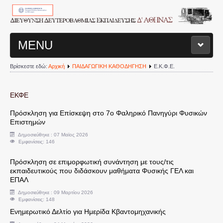
MENU
Βρίσκεστε εδώ:
Αρχική
ΠΑΙΔΑΓΩΓΙΚΗ ΚΑΘΟΔΗΓΗΣΗ
Ε.Κ.Φ.Ε.
ΑΡΧΙΚΗ ΣΕΛΙΔΑ
ΔΙΟΙΚΗΤΙΚΗ ΔΟΜΗ Δ/ΝΣΗΣ
ΕΚΦΕ
Πρόσκληση για Επίσκεψη στο 7ο Φαληρικό Πανηγύρι Φυσικών
Διευθυντής
Επιστημών
Δημοσιεύθηκε : 07 Μαϊος 2026
Εμφανίσεις: 146
Τμήματα Διεύθυνσης
Πρόσκληση σε επιμορφωτική συνάντηση με τους/τις
Σχολεία
εκπαιδευτικούς που διδάσκουν μαθήματα Φυσικής ΓΕΛ και
ΕΠΑΛ
Δημοσιεύθηκε : 09 Μαρτίου 2026
Διοικητικά Θέματα
Εμφανίσεις: 148
Ενημερωτικό Δελτίο για Ημερίδα Κβαντομηχανικής
Υπηρεσιακές Μεταβολές