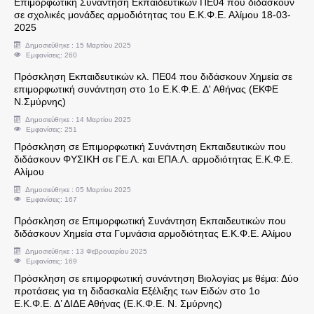
Επιμορφωτική Συνάντηση Εκπαιδευτικών ΠΕ04 που διδάσκουν
σε σχολικές μονάδες αρμοδιότητας του Ε.Κ.Φ.Ε. Αλίμου 18-03-
2025
Συνδικαλιστικά Θέματα
Δημοσιεύθηκε : 15 Μαρτίου 2025
Εμφανίσεις: 260
Ενημερώσεις Διευθυντή Εκπαίδευσης
Πρόσκληση Εκπαιδευτικών κλ. ΠΕ04 που διδάσκουν Χημεία σε
επιμορφωτική συνάντηση στο 1ο Ε.Κ.Φ.Ε. Δ' Αθήνας (ΕΚΦΕ
Ν.Σμύρνης)
Αντιστοιχίες Τίτλων Σπουδών Ξένων Σχολείων 
Δημοσιεύθηκε : 14 Μαρτίου 2025
Εμφανίσεις: 251
Οικονομικά θέματα
Πρόσκληση σε Επιμορφωτική Συνάντηση Εκπαιδευτικών που
διδάσκουν ΦΥΣΙΚΗ σε ΓΕ.Λ. και ΕΠΑ.Λ. αρμοδιότητας Ε.Κ.Φ.Ε.
Αλίμου
Υπερωρίες Εκπαιδευτικών
Δημοσιεύθηκε : 05 Μαρτίου 2025
Εμφανίσεις: 167
Υποβολή υπεύθυνων δηλώσεων ν. 1256/1982 γι
Πρόσκληση σε Επιμορφωτική Συνάντηση Εκπαιδευτικών που
διδάσκουν Χημεία στα Γυμνάσια αρμοδιότητας Ε.Κ.Φ.Ε. Αλίμου
Υπερωρίες για αποσπάσεις σε πολιτικά κόμματα
Δημοσιεύθηκε : 13 Φεβρουαρίου 2025
Εμφανίσεις: 169
Στοιχεία Εκτέλεσης Προϋπολογισμού
Πρόσκληση σε επιμορφωτική συνάντηση Βιολογίας με θέμα: Δύο
προτάσεις για τη διδασκαλία Εξέλιξης των Ειδών στο 1ο
Ε.Κ.Φ.Ε. Δ’ ΔΙΔΕ Αθήνας (Ε.Κ.Φ.Ε. Ν. Σμύρνης)
Δικαιολογητικά Χορήγησης Επιδομάτων