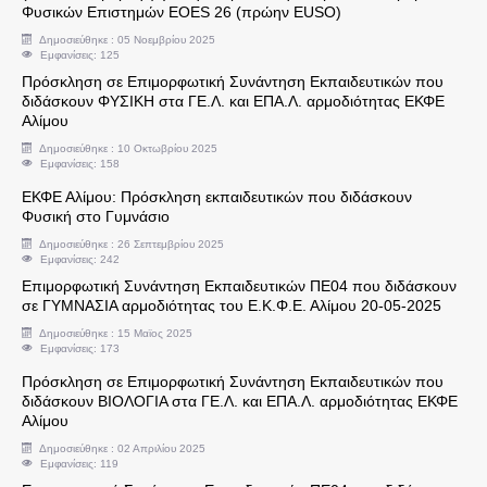
Φυσικών Επιστημών EOES 26 (πρώην EUSO)
Δημοσιεύθηκε : 05 Νοεμβρίου 2025
Αναπληρωτές - Ωρομίσθιοι
Εμφανίσεις: 125
Πρόσκληση σε Επιμορφωτική Συνάντηση Εκπαιδευτικών που
διδάσκουν ΦΥΣΙΚΗ στα ΓΕ.Λ. και ΕΠΑ.Λ. αρμοδιότητας ΕΚΦΕ
Φροντιστήρια και Κέντρα Ξένων Γλωσσών
Αλίμου
Δημοσιεύθηκε : 10 Οκτωβρίου 2025
Μεταθέσεις - Αποσπάσεις - Μετατάξεις
Εμφανίσεις: 158
ΕΚΦΕ Αλίμου: Πρόσκληση εκπαιδευτικών που διδάσκουν
Πανελλήνιες Εξετάσεις
Φυσική στο Γυμνάσιο
Δημοσιεύθηκε : 26 Σεπτεμβρίου 2025
Εμφανίσεις: 242
Προκηρύξεις
Επιμορφωτική Συνάντηση Εκπαιδευτικών ΠΕ04 που διδάσκουν
σε ΓΥΜΝΑΣΙΑ αρμοδιότητας του Ε.Κ.Φ.Ε. Αλίμου 20-05-2025
Υποδείγματα Αιτήσεων
Δημοσιεύθηκε : 15 Μαϊος 2025
Εμφανίσεις: 173
Δικαιολογτικά για Άδεια Άσκησης Ιδιωτικού Έργ
Πρόσκληση σε Επιμορφωτική Συνάντηση Εκπαιδευτικών που
διδάσκουν ΒΙΟΛΟΓΙΑ στα ΓΕ.Λ. και ΕΠΑ.Λ. αρμοδιότητας ΕΚΦΕ
Αλίμου
Διαύγεια Δ.Δ.Ε. Δ' Αθήνας
Δημοσιεύθηκε : 02 Απριλίου 2025
Εμφανίσεις: 119
ΑΣΕΠ-Διορισμοί