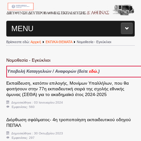
MENU
Βρίσκεστε εδώ:
Αρχική
ΕΚΠ/ΚΑ ΘΕΜΑΤΑ
Νομοθεσία - Εγκύκλιοι
ΑΡΧΙΚΗ ΣΕΛΙΔΑ
ΔΙΟΙΚΗΤΙΚΗ ΔΟΜΗ Δ/ΝΣΗΣ
Νομοθεσία - Εγκύκλιοι
Υποβολή Καταγγελιών / Αναφορών (δείτε
εδώ.
)
Διευθυντής
Εκπαίδευση, κατόπιν επιλογής, Μονίμων Υπαλλήλων, που θα
φοιτήσουν στην 77η εκπαιδευτική σειρά της σχολής εθνικής
Τμήματα Διεύθυνσης
άμυνας (ΣΕΘΑ) για το ακαδημαϊκό έτος 2024-2025
Δημοσιεύθηκε : 03 Ιανουαρίου 2024
Σχολεία
Εμφανίσεις: 560
Διόρθωση σφάλματος- 4η τροποποίηση εκπαιδευτικού οδηγού
Διοικητικά Θέματα
ΠΕΠΑΛ
Δημοσιεύθηκε : 30 Οκτωβρίου 2023
Εμφανίσεις: 297
Υπηρεσιακές Μεταβολές