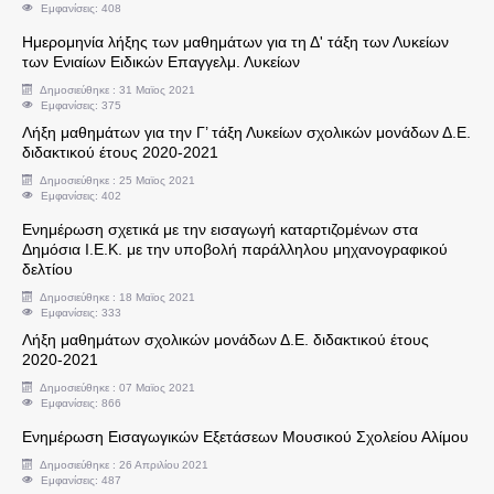
Εμφανίσεις: 408
Ημερομηνία λήξης των μαθημάτων για τη Δ' τάξη των Λυκείων
Συνδικαλιστικά Θέματα
των Ενιαίων Ειδικών Επαγγελμ. Λυκείων
Δημοσιεύθηκε : 31 Μαϊος 2021
Ενημερώσεις Διευθυντή Εκπαίδευσης
Εμφανίσεις: 375
Λήξη μαθημάτων για την Γ’ τάξη Λυκείων σχολικών μονάδων Δ.Ε.
διδακτικού έτους 2020-2021
Αντιστοιχίες Τίτλων Σπουδών Ξένων Σχολείων 
Δημοσιεύθηκε : 25 Μαϊος 2021
Εμφανίσεις: 402
Οικονομικά θέματα
Ενημέρωση σχετικά με την εισαγωγή καταρτιζομένων στα
Δημόσια Ι.Ε.Κ. με την υποβολή παράλληλου μηχανογραφικού
δελτίου
Υπερωρίες Εκπαιδευτικών
Δημοσιεύθηκε : 18 Μαϊος 2021
Εμφανίσεις: 333
Υποβολή υπεύθυνων δηλώσεων ν. 1256/1982 γι
Λήξη μαθημάτων σχολικών μονάδων Δ.Ε. διδακτικού έτους
2020-2021
Υπερωρίες για αποσπάσεις σε πολιτικά κόμματα
Δημοσιεύθηκε : 07 Μαϊος 2021
Εμφανίσεις: 866
Ενημέρωση Εισαγωγικών Εξετάσεων Μουσικού Σχολείου Αλίμου
Στοιχεία Εκτέλεσης Προϋπολογισμού
Δημοσιεύθηκε : 26 Απριλίου 2021
Εμφανίσεις: 487
Δικαιολογητικά Χορήγησης Επιδομάτων