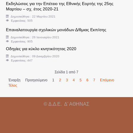
Εκδηλώσεις για την Επέτειο της Εθνικής Εορτής της 25ης
Μαρτίου – σχ. έτος 2020-21
Βεβαιώσεις Αποδοχών
Δημοσιεύθηκε : 22 Μαρτίου 2021
Εμφανίσεις: 505
ΕΚΠ/ΚΑ ΘΕΜΑΤΑ
Επαναλειτουργία σχολικών μονάδων Δ/θμιας Εκπ/σης
Δημοσιεύθηκε : 26 Ιανουαρίου 2021
Εμφανίσεις: 905
Αναρτήσεις τμ. Εκπαιδευτικών Θεμάτων
Οδηγίες για κύκλο κινητικότητας 2020
Δημοσιεύθηκε : 09 Δεκεμβρίου 2020
Ανακοινώσεις τμ. Εκπαιδευτικών Θεμάτων
Εμφανίσεις: 447
Σελίδα 1 από 7
Χρήσιμα έγγραφα τμ. Εκπαιδευτικών Θεμάτων
Έναρξη
Προηγούμενο
1
2
3
4
5
6
7
Επόμενο
Τέλος
Νομοθεσία - τμ. Εκπαιδευτικών Θεμάτων
Οδηγίες - τμ. Εκπαιδευτικών Θεμάτων
© Δ.Δ.Ε. Δ' ΑΘΗΝΑΣ
Δράσεις τοπικής Ιστορίας και Γεωγραφίας