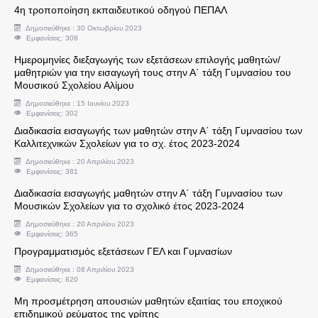
4η τροποποίηση εκπαιδευτικού οδηγού ΠΕΠΑΛ
Δημοσιεύθηκε : 30 Οκτωβρίου 2023
Υπεύθυνοι Εργαστηρίων
Εμφανίσεις: 308
Ημερομηνίες διεξαγωγής των εξετάσεων επιλογής μαθητών/
Άδειες
μαθητριών για την εισαγωγή τους στην Α΄ τάξη Γυμνασίου του
Μουσικού Σχολείου Αλίμου
Συντάξεις
Δημοσιεύθηκε : 15 Ιουνίου 2023
Εμφανίσεις: 302
Διαδικασία εισαγωγής των μαθητών στην Α΄ τάξη Γυμνασίου των
Αξιολόγηση - Πειθαρχικά
Καλλιτεχνικών Σχολείων για το σχ. έτος 2023-2024
Δημοσιεύθηκε : 20 Απριλίου 2023
Κρατικό Πιστοποιητικό Γλωσομάθειας
Εμφανίσεις: 381
Διαδικασία εισαγωγής μαθητών στην Α΄ τάξη Γυμνασίου των
Μουσικών Σχολείων για το σχολικό έτος 2023-2024
Απόδοση Β' Ειδικότητας
Δημοσιεύθηκε : 20 Απριλίου 2023
Εμφανίσεις: 365
Κρατικό Πιστοποιητικό Πληροφορικής
Προγραμματισμός εξετάσεων ΓΕΛ και Γυμνασίων
Δημοσιεύθηκε : 08 Απριλίου 2023
Πρότυπα Σχολεία
Εμφανίσεις: 820
Μη προσμέτρηση απουσιών μαθητών εξαιτίας του εποχικού
επιδημικού ρεύματος της γρίπης
Πολιτογράφηση