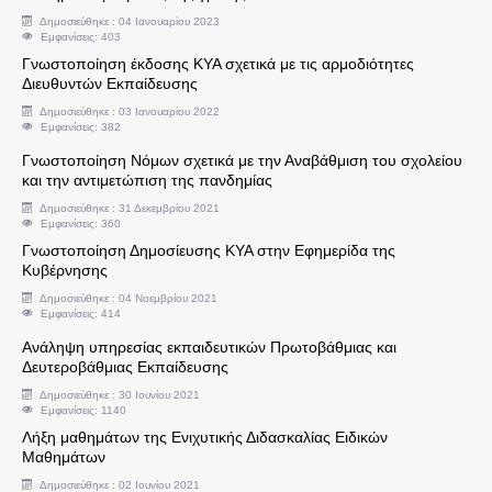
Δημοσιεύθηκε : 04 Ιανουαρίου 2023
Εμφανίσεις: 403
Αναπληρωτές - Ωρομίσθιοι
Γνωστοποίηση έκδοσης ΚΥΑ σχετικά με τις αρμοδιότητες
Διευθυντών Εκπαίδευσης
Φροντιστήρια και Κέντρα Ξένων Γλωσσών
Δημοσιεύθηκε : 03 Ιανουαρίου 2022
Εμφανίσεις: 382
Μεταθέσεις - Αποσπάσεις - Μετατάξεις
Γνωστοποίηση Νόμων σχετικά με την Αναβάθμιση του σχολείου
και την αντιμετώπιση της πανδημίας
Δημοσιεύθηκε : 31 Δεκεμβρίου 2021
Πανελλήνιες Εξετάσεις
Εμφανίσεις: 360
Γνωστοποίηση Δημοσίευσης ΚΥΑ στην Εφημερίδα της
Προκηρύξεις
Κυβέρνησης
Δημοσιεύθηκε : 04 Νοεμβρίου 2021
Εμφανίσεις: 414
Υποδείγματα Αιτήσεων
Ανάληψη υπηρεσίας εκπαιδευτικών Πρωτοβάθμιας και
Δευτεροβάθμιας Εκπαίδευσης
Δικαιολογτικά για Άδεια Άσκησης Ιδιωτικού Έργ
Δημοσιεύθηκε : 30 Ιουνίου 2021
Εμφανίσεις: 1140
Διαύγεια Δ.Δ.Ε. Δ' Αθήνας
Λήξη μαθημάτων της Ενιχυτικής Διδασκαλίας Ειδικών
Μαθημάτων
Δημοσιεύθηκε : 02 Ιουνίου 2021
ΑΣΕΠ-Διορισμοί