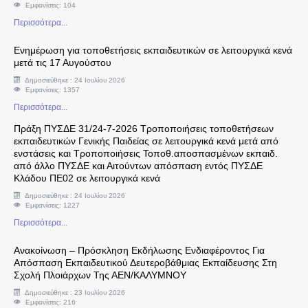
Εμφανίσεις: 104
Περισσότερα...
Βεβαιώσεις Αποδοχών
Ενημέρωση για τοποθετήσεις εκπαιδευτικών σε λειτουργικά κενά
μετά τις 17 Αυγούστου
ΕΚΠ/ΚΑ ΘΕΜΑΤΑ
Δημοσιεύθηκε : 24 Ιουλίου 2026
Εμφανίσεις: 1357
Αναρτήσεις τμ. Εκπαιδευτικών Θεμάτων
Περισσότερα...
Πράξη ΠΥΣΔΕ 31/24-7-2026 Τροποποιήσεις τοποθετήσεων
Ανακοινώσεις τμ. Εκπαιδευτικών Θεμάτων
εκπαιδευτικών Γενικής Παιδείας σε λειτουργικά κενά μετά από
ενστάσεις και Τροποποιήσεις Τοποθ.αποσπασμένων εκπαιδ.
από άλλο ΠΥΣΔΕ και Αιτούντων απόσπαση εντός ΠΥΣΔΕ
Χρήσιμα έγγραφα τμ. Εκπαιδευτικών Θεμάτων
Κλάδου ΠΕ02 σε λειτουργικά κενά
Δημοσιεύθηκε : 24 Ιουλίου 2026
Νομοθεσία - τμ. Εκπαιδευτικών Θεμάτων
Εμφανίσεις: 1227
Περισσότερα...
Οδηγίες - τμ. Εκπαιδευτικών Θεμάτων
Ανακοίνωση – Πρόσκληση Εκδήλωσης Ενδιαφέροντος Για
Απόσπαση Εκπαιδευτικού Δευτεροβάθμιας Εκπαίδευσης Στη
Δράσεις τοπικής Ιστορίας και Γεωγραφίας
Σχολή Πλοιάρχων Της ΑΕΝ/ΚΑΛΥΜΝΟΥ
Δημοσιεύθηκε : 23 Ιουλίου 2026
Εμφανίσεις: 216