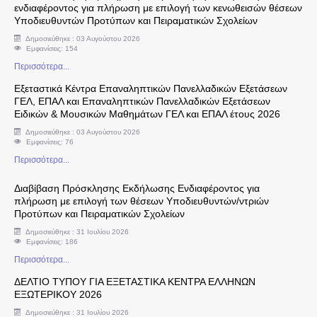
ενδιαφέροντος για πλήρωση με επιλογή των κενωθεισών θέσεων
Υποδιευθυντών Προτύπων και Πειραματικών Σχολείων
Συνδικαλιστικά Θέματα
Δημοσιεύθηκε : 03 Αυγούστου 2026
Εμφανίσεις: 154
Περισσότερα...
Ενημερώσεις Διευθυντή Εκπαίδευσης
Εξεταστικά Κέντρα Επαναληπτικών Πανελλαδικών Εξετάσεων
ΓΕΛ, ΕΠΑΛ και Επαναληπτικών Πανελλαδικών Εξετάσεων
Αντιστοιχίες Τίτλων Σπουδών Ξένων Σχολείων 
Ειδικών & Μουσικών Μαθημάτων ΓΕΛ και ΕΠΑΛ έτους 2026
Δημοσιεύθηκε : 03 Αυγούστου 2026
Οικονομικά θέματα
Εμφανίσεις: 76
Περισσότερα...
Υπερωρίες Εκπαιδευτικών
Διαβίβαση Πρόσκλησης Εκδήλωσης Ενδιαφέροντος για
πλήρωση με επιλογή των θέσεων Υποδιευθυντών/ντριών
Υποβολή υπεύθυνων δηλώσεων ν. 1256/1982 γι
Προτύπων και Πειραματικών Σχολείων
Δημοσιεύθηκε : 31 Ιουλίου 2026
Εμφανίσεις: 186
Υπερωρίες για αποσπάσεις σε πολιτικά κόμματα
Περισσότερα...
Στοιχεία Εκτέλεσης Προϋπολογισμού
ΔΕΛΤΙΟ ΤΥΠΟΥ ΓΙΑ ΕΞΕΤΑΣΤΙΚΑ ΚΕΝΤΡΑ ΕΛΛΗΝΩΝ
ΕΞΩΤΕΡΙΚΟΥ 2026
Δημοσιεύθηκε : 31 Ιουλίου 2026
Δικαιολογητικά Χορήγησης Επιδομάτων