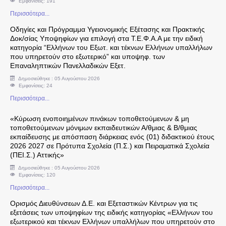
Εμφανίσεις: 191
Περισσότερα...
Υπεύθυνοι Εργαστηρίων
Οδηγίες και Πρόγραμμα Υγειονομικής Εξέτασης και Πρακτικής
Δοκ/σίας Υποψηφίων για επιλογή στα Τ.Ε.Φ.Α.Α με την ειδική
Άδειες
κατηγορία “Ελλήνων του Εξωτ. και τέκνων Ελλήνων υπαλλήλων
που υπηρετούν στο εξωτερικό” και υποψηφ. των
Επαναληπτικών Πανελλαδικών Εξετ.
Συντάξεις
Δημοσιεύθηκε : 05 Αυγούστου 2026
Εμφανίσεις: 24
Αξιολόγηση - Πειθαρχικά
Περισσότερα...
«Κύρωση ενοποιημένων πινάκων τοποθετούμενων & μη
Κρατικό Πιστοποιητικό Γλωσομάθειας
τοποθετούμενων μόνιμων εκπαιδευτικών Α/θμιας & Β/θμιας
εκπαίδευσης με απόσπαση διάρκειας ενός (01) διδακτικού έτους
2026 2027 σε Πρότυπα Σχολεία (Π.Σ.) και Πειραματικά Σχολεία
Απόδοση Β' Ειδικότητας
(ΠΕΙ.Σ.) Αττικής»
Δημοσιεύθηκε : 05 Αυγούστου 2026
Κρατικό Πιστοποιητικό Πληροφορικής
Εμφανίσεις: 120
Περισσότερα...
Πρότυπα Σχολεία
Ορισμός Διευθύνσεων Δ.Ε. και Εξεταστικών Κέντρων για τις
εξετάσεις των υποψηφίων της ειδικής κατηγορίας «Ελλήνων του
εξωτερικού και τέκνων Ελλήνων υπαλλήλων που υπηρετούν στο
Πολιτογράφηση