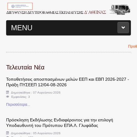
MENU
ΑΡΧΙΚΗ ΣΕΛΙΔΑ
Προθεσμία υ
ΔΙΟΙΚΗΤΙΚΗ ΔΟΜΗ Δ/ΝΣΗΣ
Τελευταία Νέα
Διευθυντής
Τοποθετήσεις αποσπασμένων μελών ΕΕΠ και ΕΒΠ 2026-2027 -
Πράξη ΠΥΣΕΕΠ 12/04-08-2026
Τμήματα Διεύθυνσης
Δημοσιεύθηκε : 07 Αυγούστου 2026
Εμφανίσεις: 3
Σχολεία
Περισσότερα...
Διοικητικά Θέματα
Πρόσκληση Εκδήλωσης Ενδιαφέροντος για την επιλογή
Υποδιευθυντή του Πρότυπου ΕΠΑ.Λ. Γλυφάδας
Δημοσιεύθηκε : 05 Αυγούστου 2026
Υπηρεσιακές Μεταβολές