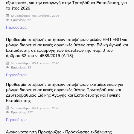
εξωτερικό», για την εισαγωγή στην Τριτοβάθμια Εκπαίδευση, για
το έτος 2026
Αναπληρωτές - Ωρομίσθιοι
Δημοσιεύθηκε : 05 Αυγούστου 2026
Εμφανίσεις: 52
Περισσότερα...
Φροντιστήρια και Κέντρα Ξένων Γλωσσών
Προθεσμία υποβολής αιτήσεων υποψήφιων μελών ΕΕΠ-ΕΒΠ για
Μεταθέσεις - Αποσπάσεις - Μετατάξεις
μόνιμο διορισμό σε κενές οργανικές θέσεις στην Ειδική Αγωγή και
Εκπαίδευση, σε εφαρμογή των διατάξεων της παρ. 3 του
άρθρου 62 του ν. 4589/2019 (Α΄13)
Πανελλήνιες Εξετάσεις
Δημοσιεύθηκε : 05 Αυγούστου 2026
Εμφανίσεις: 25
Προκηρύξεις
Περισσότερα...
Προθεσμία υποβολής αιτήσεων υποψήφιων εκπαιδευτικών για
Υποδείγματα Αιτήσεων
μόνιμο διορισμό σε κενές οργανικές θέσεις Πρωτοβάθμιας και
Δευτεροβάθμιας Ειδικής Αγωγής και Εκπαίδευσης και Γενικής
Εκπαίδευσης
Δικαιολογτικά για Άδεια Άσκησης Ιδιωτικού Έργ
Δημοσιεύθηκε : 04 Αυγούστου 2026
Εμφανίσεις: 222
Διαύγεια Δ.Δ.Ε. Δ' Αθήνας
Περισσότερα...
Ανακοινοποίηση Προκήρυξης - Πρόσκλησης εκδήλωσης
ΑΣΕΠ-Διορισμοί