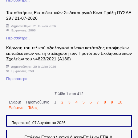
Περισσότερα...
Προκηρύξεις
Τοποθετήσεις Εκπαιδευτικών Σε Λειτουργικά Κενά Πράξη ΠΥΣΔΕ
Εκπαιδευτική Νομοθεσία
29 / 21-07-2026
Δημοσιεύθηκε : 21 Ιουλίου 2026
Εμφανίσεις: 2066
Υποτροφίες
Περισσότερα...
Βιβλία
Κύρωση του τελικού αξιολογικού πίνακα κατάταξης υποψηφίων
εκπαιδευτικών για τη στελέχωση των Προτύπων Εκκλησιαστικών
Σχολείων του ν4823/2021 (Α136)
Εργαστήρια Δεξιοτήτων
Δημοσιεύθηκε : 20 Ιουλίου 2026
Εμφανίσεις: 253
Οδηγίες Μαθημάτων
Περισσότερα...
ΜΑΘΗΤΕΙΑ-ΕΠΑΛ
Σελίδα 1 από 412
Έναρξη
Προηγούμενο
1
2
3
4
5
6
7
8
9
10
Επόμενο
Τέλος
Ελληνομάθεια
Παρασκευή, 07 Αυγούστου 2026
Εξ αποστάσεως εκπαίδευση
Επιλέγω Επαγγελματικό Λύκειο-Επιλέγω ΕΠΑ.Λ.