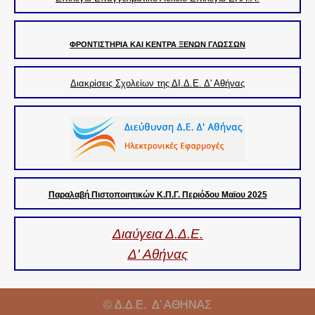
Xαρακτηρισμόs δημοσίων σχολείων ως Πρότυπων
Διακρίσεις Σχολείων ΔΙ.Δ.Ε. Δ' Αθήνας
ΦΡΟΝΤΙΣΤΗΡΙΑ ΚΑΙ ΚΕΝΤΡΑ ΞΕΝΩΝ ΓΛΩΣΣΩΝ
Διακρίσεις Σχολείων Καλλιθέας
Διακρίσεις Σχολείων της ΔΙ.Δ.Ε. Δ' Αθήνας
Διακρίσεις Σχολείων Μοσχάτου
Διακρίσεις Σχολείων Ταύρου
Διακρίσεις Σχολείων Αλίμου
Παραλαβή Πιστοποιητικών Κ.Π.Γ. Περιόδου Μαϊου 2025
Διακρίσεις Σχολείων Ελληνικού
Διαύγεια Δ.Δ.Ε.
Διακρίσεις Σχολείων Αργυρούπολης
Δ' Αθήνας
Διακρίσεις Σχολείων Γλυφάδας
© Δ.Δ.Ε. Δ' ΑΘΗΝΑΣ