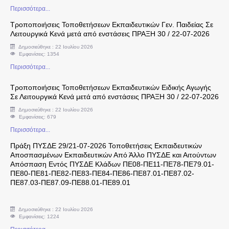
Προγράμματα Σπουδών
Περισσότερα...
Τροποποιήσεις Τοποθετήσεων Εκπαιδευτικών Γεν. Παιδείας Σε
Ωρολόγια Προγράμματα
Λειτουργικά Κενά μετά από ενστάσεις ΠΡΑΞΗ 30 / 22-07-2026
Δημοσιεύθηκε : 22 Ιουλίου 2026
Αναθέσεις Μαθημάτων
Εμφανίσεις: 1354
Περισσότερα...
e-eggrafes
Τροποποιήσεις Τοποθετήσεων Εκπαιδευτικών Ειδικής Αγωγής
Σε Λειτουργικά Κενά μετά από ενστάσεις ΠΡΑΞΗ 30 / 22-07-2026
Νομοθεσία - Εγκύκλιοι
Δημοσιεύθηκε : 22 Ιουλίου 2026
Εμφανίσεις: 679
Ειδική Αγωγή
Περισσότερα...
Πράξη ΠΥΣΔΕ 29/21-07-2026 Τοποθετήσεις Εκπαιδευτικών
Εκδρομές Σχολείων
Αποσπασμένων Εκπαιδευτικών Από Άλλο ΠΥΣΔΕ και Αιτούντων
Απόσπαση Εντός ΠΥΣΔΕ Κλάδων ΠΕ08-ΠΕ11-ΠΕ78-ΠΕ79.01-
ΠΕ80-ΠΕ81-ΠΕ82-ΠΕ83-ΠΕ84-ΠΕ86-ΠΕ87.01-ΠΕ87.02-
Νομοθεσία
ΠΕ87.03-ΠΕ87.09-ΠΕ88.01-ΠΕ89.01
Έτυπα Αιτήσεων
Δημοσιεύθηκε : 22 Ιουλίου 2026
Εμφανίσεις: 1224