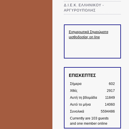
Δ.Ι.Ε.Κ. ΕΛΛΗΝΙΚΟΥ -
ΑΡΓΥΡΟΥΠΟΛΗΣ
Ενημερωτικά Σημειώματα
μισθοδοσίας on line
ΕΠΙΣΚΕΠΤΕΣ
Σήμερα
602
Χθές
2917
Αυτή τη βδομάδα
11849
Αυτό το μήνα
14060
Συνολικά
5594486
Currently are 103 guests
and one member online