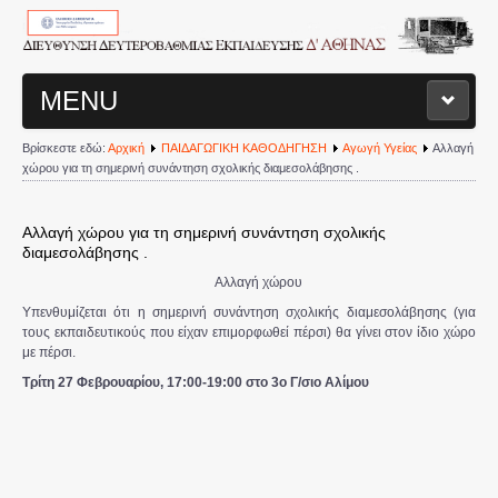
MENU
Βρίσκεστε εδώ:
Αρχική
ΠΑΙΔΑΓΩΓΙΚΗ ΚΑΘΟΔΗΓΗΣΗ
Αγωγή Υγείας
Αλλαγή
ΑΡΧΙΚΗ ΣΕΛΙΔΑ
χώρου για τη σημερινή συνάντηση σχολικής διαμεσολάβησης .
ΔΙΟΙΚΗΤΙΚΗ ΔΟΜΗ Δ/ΝΣΗΣ
Αλλαγή χώρου για τη σημερινή συνάντηση σχολικής
διαμεσολάβησης .
Διευθυντής
Αλλαγή χώρου
Υπενθυμίζεται ότι η σημερινή συνάντηση σχολικής διαμεσολάβησης (για
Τμήματα Διεύθυνσης
τους εκπαιδευτικούς που είχαν επιμορφωθεί πέρσι) θα γίνει στον ίδιο χώρο
με πέρσι.
Σχολεία
Τρίτη 27 Φεβρουαρίου, 17:00-19:00 στο 3ο Γ/σιο Αλίμου
Διοικητικά Θέματα
Υπηρεσιακές Μεταβολές