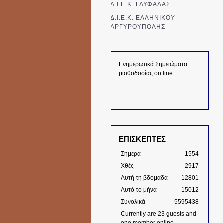
Δ.Ι.Ε.Κ. ΓΛΥΦΑΔΑΣ
Δ.Ι.Ε.Κ. ΕΛΛΗΝΙΚΟΥ -
ΑΡΓΥΡΟΥΠΟΛΗΣ
Ενημερωτικά Σημειώματα
μισθοδοσίας on line
ΕΠΙΣΚΕΠΤΕΣ
Σήμερα
1554
Χθές
2917
Αυτή τη βδομάδα
12801
Αυτό το μήνα
15012
Συνολικά
5595438
Currently are 23 guests and
one member online