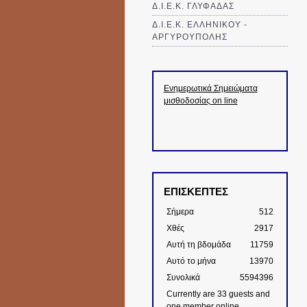
Δ.Ι.Ε.Κ. ΓΛΥΦΑΔΑΣ
Δ.Ι.Ε.Κ. ΕΛΛΗΝΙΚΟΥ -
ΑΡΓΥΡΟΥΠΟΛΗΣ
Ενημερωτικά Σημειώματα
μισθοδοσίας on line
ΕΠΙΣΚΕΠΤΕΣ
Σήμερα
512
Χθές
2917
Αυτή τη βδομάδα
11759
Αυτό το μήνα
13970
Συνολικά
5594396
Currently are 33 guests and
one member online