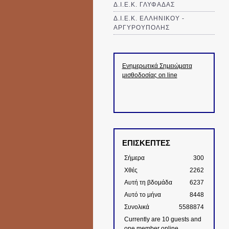
Δ.Ι.Ε.Κ. ΓΛΥΦΑΔΑΣ
Δ.Ι.Ε.Κ. ΕΛΛΗΝΙΚΟΥ -
ΑΡΓΥΡΟΥΠΟΛΗΣ
Ενημερωτικά Σημειώματα
μισθοδοσίας on line
ΕΠΙΣΚΕΠΤΕΣ
Σήμερα
300
Χθές
2262
Αυτή τη βδομάδα
6237
Αυτό το μήνα
8448
Συνολικά
5588874
Currently are 10 guests and
one member online