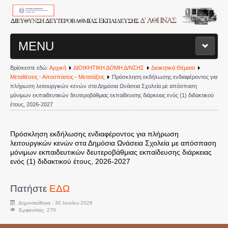
MENU
Βρίσκεστε εδώ:
Αρχική
ΔΙΟΙΚΗΤΙΚΗ ΔΟΜΗ Δ/ΝΣΗΣ
Διοικητικά Θέματα
ΑΡΧΙΚΗ ΣΕΛΙΔΑ
Μεταθέσεις - Αποσπάσεις - Μετατάξεις
Πρόσκληση εκδήλωσης ενδιαφέροντος για
πλήρωση λειτουργικών κενών στα Δημόσια Ωνάσεια Σχολεία με απόσπαση
μόνιμων εκπαιδευτικών δευτεροβάθμιας εκπαίδευσης διάρκειας ενός (1) διδακτικού
ΔΙΟΙΚΗΤΙΚΗ ΔΟΜΗ Δ/ΝΣΗΣ
έτους, 2026-2027
Διευθυντής
Πρόσκληση εκδήλωσης ενδιαφέροντος για πλήρωση
λειτουργικών κενών στα Δημόσια Ωνάσεια Σχολεία με απόσπαση
Τμήματα Διεύθυνσης
μόνιμων εκπαιδευτικών δευτεροβάθμιας εκπαίδευσης διάρκειας
ενός (1) διδακτικού έτους, 2026-2027
Σχολεία
Πατήστε
ΕΔΩ
Διοικητικά Θέματα
Δημοσιεύθηκε : 30 Ιουνίου 2026
Εμφανίσεις: 270
Υπηρεσιακές Μεταβολές