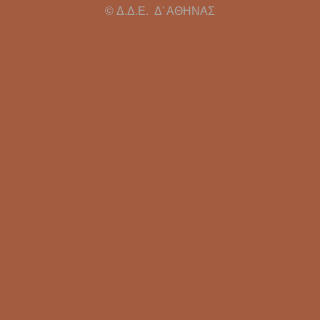
© Δ.Δ.Ε. Δ' ΑΘΗΝΑΣ
Υπεύθυνοι Εργαστηρίων
Άδειες
Συντάξεις
Αξιολόγηση - Πειθαρχικά
Κρατικό Πιστοποιητικό Γλωσομάθειας
Απόδοση Β' Ειδικότητας
Κρατικό Πιστοποιητικό Πληροφορικής
Πρότυπα Σχολεία
Πολιτογράφηση