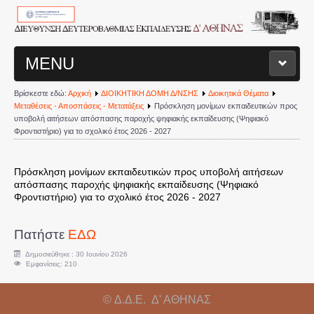
MENU
Βρίσκεστε εδώ:
Αρχική
ΔΙΟΙΚΗΤΙΚΗ ΔΟΜΗ Δ/ΝΣΗΣ
Διοικητικά Θέματα
ΑΡΧΙΚΗ ΣΕΛΙΔΑ
Μεταθέσεις - Αποσπάσεις - Μετατάξεις
Πρόσκληση μονίμων εκπαιδευτικών προς
υποβολή αιτήσεων απόσπασης παροχής ψηφιακής εκπαίδευσης (Ψηφιακό
Φροντιστήριο) για το σχολικό έτος 2026 - 2027
ΔΙΟΙΚΗΤΙΚΗ ΔΟΜΗ Δ/ΝΣΗΣ
Διευθυντής
Πρόσκληση μονίμων εκπαιδευτικών προς υποβολή αιτήσεων
απόσπασης παροχής ψηφιακής εκπαίδευσης (Ψηφιακό
Φροντιστήριο) για το σχολικό έτος 2026 - 2027
Τμήματα Διεύθυνσης
Πατήστε
ΕΔΩ
Σχολεία
Δημοσιεύθηκε : 30 Ιουνίου 2026
Εμφανίσεις: 210
Διοικητικά Θέματα
© Δ.Δ.Ε. Δ' ΑΘΗΝΑΣ
Υπηρεσιακές Μεταβολές