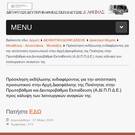
MENU
Βρίσκεστε εδώ:
Αρχική
ΔΙΟΙΚΗΤΙΚΗ ΔΟΜΗ Δ/ΝΣΗΣ
Διοικητικά Θέματα
ΑΡΧΙΚΗ ΣΕΛΙΔΑ
Μεταθέσεις - Αποσπάσεις - Μετατάξεις
Πρόσκληση εκδήλωσης ενδιαφέροντος για
την απόσπαση προσωπικού στην Αρχή Διασφάλισης της Ποιότητας στην
Πρωτοβάθμια και Δευτεροβάθμια Εκπαίδευση (Α.ΔΙ.Π.Π.Δ.Ε.) προς κάλυψη των
ΔΙΟΙΚΗΤΙΚΗ ΔΟΜΗ Δ/ΝΣΗΣ
λειτουργικών αναγκών της
Διευθυντής
Πρόσκληση εκδήλωσης ενδιαφέροντος για την απόσπαση
προσωπικού στην Αρχή Διασφάλισης της Ποιότητας στην
Τμήματα Διεύθυνσης
Πρωτοβάθμια και Δευτεροβάθμια Εκπαίδευση (Α.ΔΙ.Π.Π.Δ.Ε.)
προς κάλυψη των λειτουργικών αναγκών της
Σχολεία
Πατήστε
ΕΔΩ
Διοικητικά Θέματα
Δημοσιεύθηκε : 27 Μαϊος 2026
Εμφανίσεις: 273
Υπηρεσιακές Μεταβολές