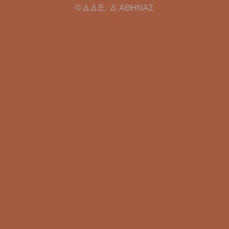
© Δ.Δ.Ε. Δ' ΑΘΗΝΑΣ
Υπεύθυνοι Εργαστηρίων
Άδειες
Συντάξεις
Αξιολόγηση - Πειθαρχικά
Κρατικό Πιστοποιητικό Γλωσομάθειας
Απόδοση Β' Ειδικότητας
Κρατικό Πιστοποιητικό Πληροφορικής
Πρότυπα Σχολεία
Πολιτογράφηση