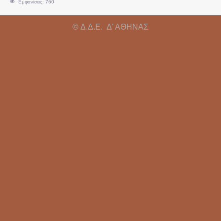
Εμφανίσεις: 760
Υπεύθυνοι Εργαστηρίων
© Δ.Δ.Ε. Δ' ΑΘΗΝΑΣ
Άδειες
Συντάξεις
Αξιολόγηση - Πειθαρχικά
Κρατικό Πιστοποιητικό Γλωσομάθειας
Απόδοση Β' Ειδικότητας
Κρατικό Πιστοποιητικό Πληροφορικής
Πρότυπα Σχολεία
Πολιτογράφηση