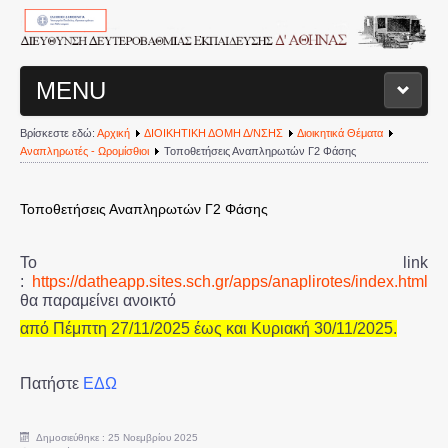
MENU
Βρίσκεστε εδώ:
Αρχική
ΔΙΟΙΚΗΤΙΚΗ ΔΟΜΗ Δ/ΝΣΗΣ
Διοικητικά Θέματα
ΑΡΧΙΚΗ ΣΕΛΙΔΑ
Αναπληρωτές - Ωρομίσθιοι
Τοποθετήσεις Αναπληρωτών Γ2 Φάσης
ΔΙΟΙΚΗΤΙΚΗ ΔΟΜΗ Δ/ΝΣΗΣ
Τοποθετήσεις Αναπληρωτών Γ2 Φάσης
Διευθυντής
Το link
:
https://datheapp.sites.sch.gr/apps/anaplirotes/index.html
Τμήματα Διεύθυνσης
θα παραμείνει ανοικτό
από Πέμπτη 27/11/2025 έως και Κυριακή 30/11/2025.
Σχολεία
Πατήστε
ΕΔΩ
Διοικητικά Θέματα
Δημοσιεύθηκε : 25 Νοεμβρίου 2025
Υπηρεσιακές Μεταβολές