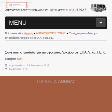
MENU
Βρίσκεστε εδώ:
Αρχική
ΑΝΑΚΟΙΝΩΣΕΙΣ ΥΠΑΙΘ
Συνέχιση σπουδών για
ΑΡΧΙΚΗ ΣΕΛΙΔΑ
αποφοίτους Λυκείου σε ΕΠΑ.Λ. και Ι.Ε.Κ.
ΔΙΟΙΚΗΤΙΚΗ ΔΟΜΗ Δ/ΝΣΗΣ
Συνέχιση σπουδών για αποφοίτους Λυκείου σε ΕΠΑ.Λ. και Ι.Ε.Κ.
Πατήστε
εδώ
Διευθυντής
Δημοσιεύθηκε : 29 Αυγούστου 2018
Εμφανίσεις: 474
Τμήματα Διεύθυνσης
© Δ.Δ.Ε. Δ' ΑΘΗΝΑΣ
Σχολεία
Διοικητικά Θέματα
Υπηρεσιακές Μεταβολές